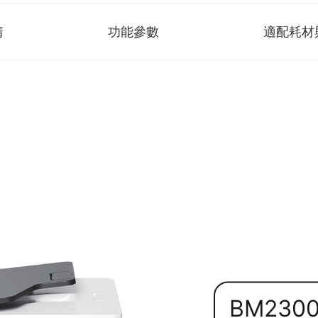
情
功能參數
適配耗材
BM230