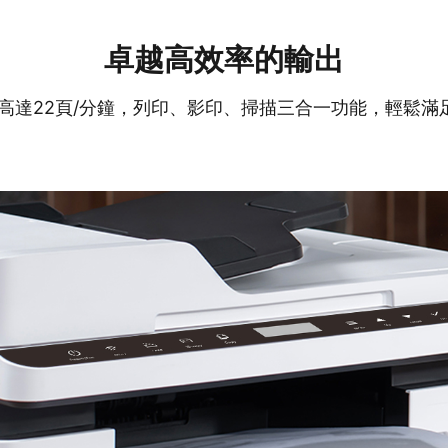
卓越高效率的輸出
度高達22頁/分鐘，列印、影印、掃描三合一功能，輕鬆滿