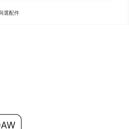
與選配件
0AW